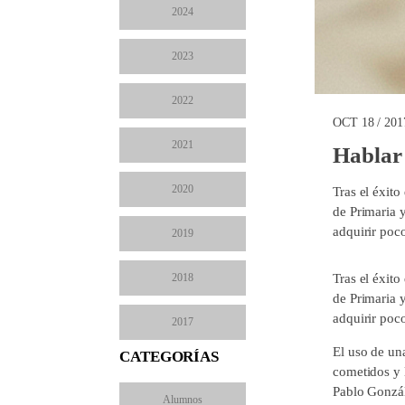
2024
2023
2022
OCT 18 / 201
2021
Hablar 
2020
Tras el éxito
de Primaria 
adquirir poc
2019
2018
Tras el éxito
de Primaria 
adquirir poc
2017
El uso de un
CATEGORÍAS
cometidos y 
Pablo Gonzá
Alumnos