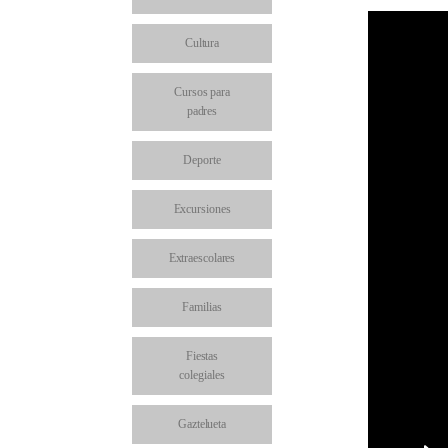
Cultura
Cursos para
padres
Deporte
Excursiones
Extraescolares
Familias
Fiestas
colegiales
Gaztelueta