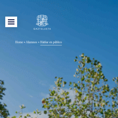
Home
»
Alumnos
»
Hablar en público