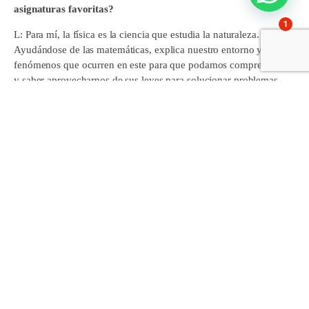
asignaturas favoritas?
1
L: Para mí, la física es la ciencia que estudia la naturaleza.
Ayudándose de las matemáticas, explica nuestro entorno y los
fenómenos que ocurren en este para que podamos comprenderlo
y saber aprovecharnos de sus leyes para solucionar problemas.
Sin duda la física es una de mis asignaturas favoritas.
C: Sí, siempre me han gustado las ciencias y cuando empezamos
a dar física en la ESO me atrajo mucho, ya que en el fondo era
una manera de empezar a ver el lado práctico de las matemáticas.
¿Será la Física parte de vuestro futuro universitario?
L: Sí, voy a estudiar Ingeniería Biomédica y la Física es esencial.
C: Sí, aunque no voy a estudiar la carrera de Física como tal, mi
intención es estudiar el curso que viene Ingeniería Industrial en la
UPV, así que sí, voy a tener física unos años más en mis estudios.
¿De qué forma crees que la física puede estar al servicio de la
sociedad?