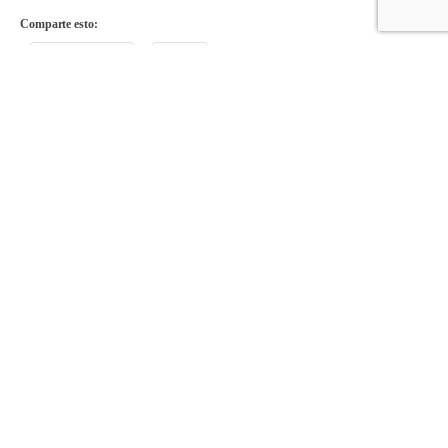
Comparte esto:
Facebook
X
Comparte en:
Acompañando a las familias
desde 1951