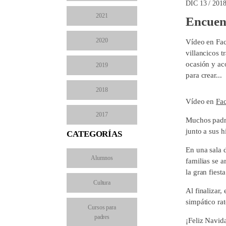
DIC 13 / 201
2021
Encuent
2020
Vídeo en Fac
villancicos t
ocasión y ac
2019
para crear...
2018
Vídeo en
Fa
2017
Muchos padres
junto a sus h
CATEGORÍAS
En una sala 
Alumnos
familias se 
la gran fiest
Cultura
Al finalizar
simpático ra
Cursos para
padres
¡Feliz Navida