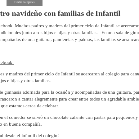
8
Fiestas colegiales
ro navideño con familias de Infantil
ebook Muchos padres y madres del primer ciclo de Infantil se acercaron 
radicionales junto a sus hijos e hijas y otras familias. En una sala de gi
ompañadas de una guitarra, panderetas y palmas, las familias se arrancar
cebook
 y madres del primer ciclo de Infantil se acercaron al colegio para canta
ijos e hijas y otras familias.
de gimnasia adornada para la ocasión y acompañadas de una guitarra, pan
arrancaron a cantar alegremente para crear entre todos un agradable ambi
a que estamos cerca de celebrar.
, en el comedor se sirvió un chocolate caliente con pastas para pequeños 
to en buena compañía.
d desde el Infantil del colegio!