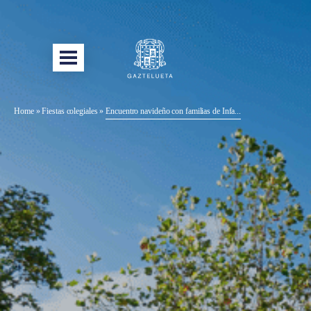
Home
»
Fiestas colegiales
»
Encuentro navideño con familias de Infa...