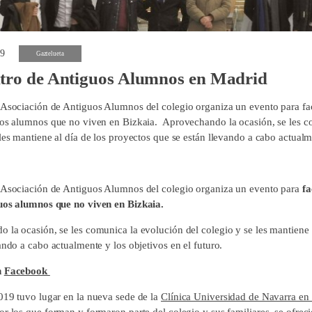
19
Gaztelueta
tro de Antiguos Alumnos en Madrid
 Asociación de Antiguos Alumnos del colegio organiza un evento para faci
uos alumnos que no viven en Bizkaia. Aprovechando la ocasión, se les c
les mantiene al día de los proyectos que se están llevando a cabo actualm
 Asociación de Antiguos Alumnos del colegio organiza un evento para
fa
uos alumnos que no viven en Bizkaia.
 la ocasión, se les comunica la evolución del colegio y se les mantiene 
vando a cabo actualmente y los objetivos en el futuro.
n
Facebook
019 tuvo lugar en la nueva sede de la
Clínica Universidad de Navarra en
r los que forman y formaron parte del colegio y sus familiares, se ofreci