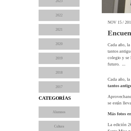
2023
2022
NOV 15 / 20
2021
Encuen
2020
Cada año, la
tantos antig
colegio y se 
2019
futuro. ...
2018
Cada año, la
tantos antig
2017
Aprovechando
CATEGORÍAS
se están lle
Alumnos
Más fotos e
La edición 2
Cultura
Santa Misa po