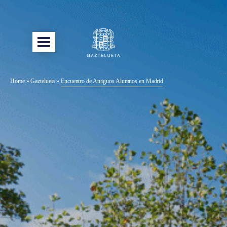
Home
»
Gaztelueta
»
Encuentro de Antiguos Alumnos en Madrid