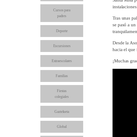
instalaciones
Cursos para
padres
Tras unas pa
se pasó a un
Deporte
tranquilamen
Desde la Aso
Excursiones
hacia el que 
¡Muchas grac
Extraescolares
Familias
Fiestas
colegiales
Gaztelueta
Global