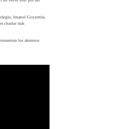
colegio, Imanol Goyarrola,
on charlar más
emuestran los alumnos