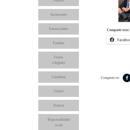
Deporte
Excursiones
Extraescolares
Comparte esto:
Facebo
Familias
Fiestas
colegiales
Gaztelueta
Comparte en:
Global
Noticias
Responsabilidad
social