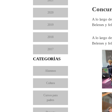
2021
Concurs
2020
A lo largo d
Belenes y fe
2019
2018
A lo largo d
Belenes y fe
2017
CATEGORÍAS
Alumnos
Cultura
Cursos para
padres