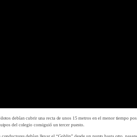
pilotos debían cubrir una recta de unos 15 metros en el menor tiempo posi
quipos del colegio consiguió un tercer puesto.
s conductores debían llevar el “Goblin” desde un punto hasta otro, pasan