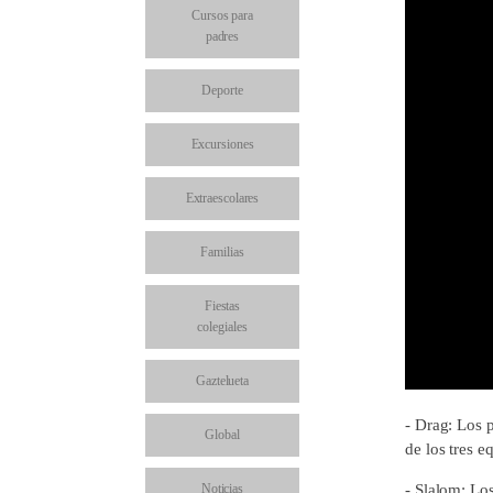
Cursos para
padres
Deporte
Excursiones
Extraescolares
Familias
Fiestas
colegiales
Gaztelueta
- Drag: Los 
Global
de los tres e
Noticias
- Slalom: Lo