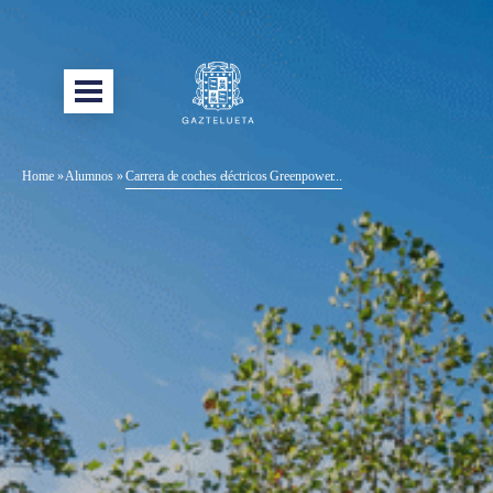
Home
»
Alumnos
»
Carrera de coches eléctricos Greenpower...