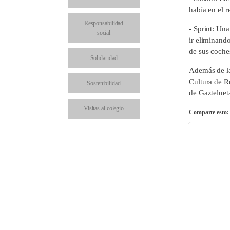
había en el r
Responsabilidad
- Sprint: Una
social
ir eliminando
de sus coches
Solidaridad
Además de la
Cultura de 
Sostenibilidad
de Gazteluet
Visitas al colegio
Comparte esto:
Facebo
Comparte en: