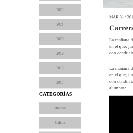
2022
MAR 31 / 20
2021
Carrera
2020
La mañana de
en el que, ju
con conducie
2019
2018
La mañana de
en el que, ju
con conducie
2017
alumnos:
CATEGORÍAS
Alumnos
Cultura