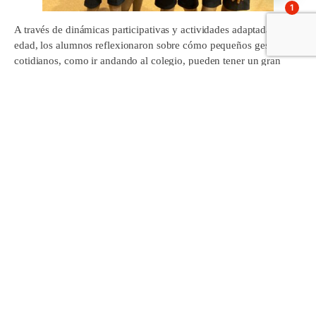
1
A través de dinámicas participativas y actividades adaptadas a su
edad, los alumnos reflexionaron sobre cómo pequeños gestos
cotidianos, como ir andando al colegio, pueden tener un gran
impacto:
En el medioambiente
, reduciendo la contaminación y el
tráfico en la ciudad.
En la salud
, fomentando la actividad física y hábitos de
vida más activos.
En la convivencia
, recuperando los espacios urbanos como
lugares de encuentro y socialización.
El proyecto
Bizibideak
se enmarca dentro del compromiso del
Ayuntamiento y de los centros educativos de Leioa por impulsar
iniciativas que integren a los más pequeños en la construcción de
un municipio más sostenible y amable para todos.