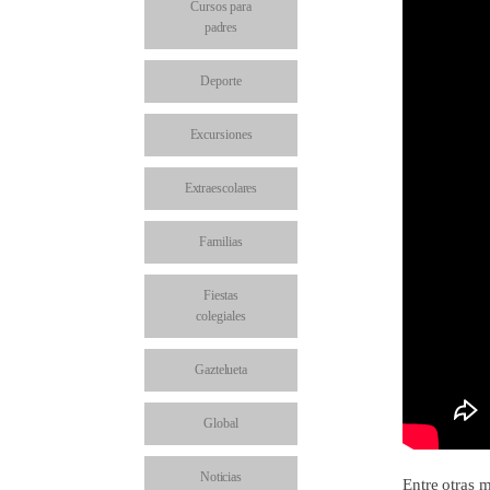
Cursos para
padres
Deporte
Excursiones
Extraescolares
Familias
Fiestas
colegiales
Gaztelueta
Global
Noticias
Entre otras 