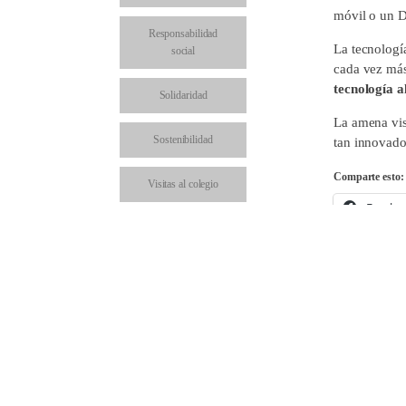
móvil o un D
Responsabilidad
La tecnologí
social
cada vez más
tecnología a
Solidaridad
La amena visi
Sostenibilidad
tan innovador
Comparte esto:
Visitas al colegio
Facebo
Comparte en: