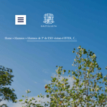
Home
»
Alumnos
»
Alumnos de 3º de ESO visitan el BTEK, C...