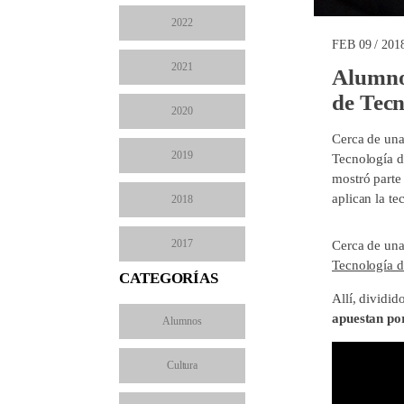
2022
FEB 09 / 201
2021
Alumnos
de Tecn
2020
Cerca de una
2019
Tecnología d
mostró parte
aplican la te
2018
2017
Cerca de una
Tecnología d
CATEGORÍAS
Allí, dividid
apuestan po
Alumnos
Cultura