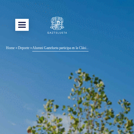
Home
»
Deporte
»
Alumni Gaztelueta participa en la Clási...