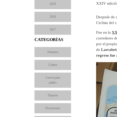
XXIV edición 
2019
2018
Después de u
Ciclista del 
2017
Fue en la
XXI
corredores d
CATEGORÍAS
por el propio
de
Larrabetzu
Alumnos
regreso fue 
Cultura
Cursos para
padres
Deporte
Excursiones