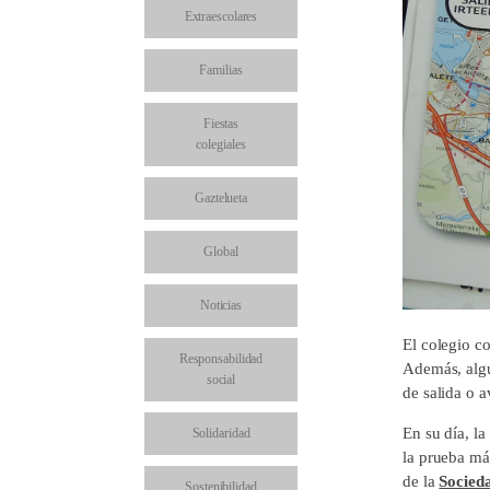
Extraescolares
Familias
Fiestas
colegiales
Gaztelueta
Global
Noticias
El colegio c
Responsabilidad
Además, algu
social
de salida o a
En su día, la
Solidaridad
la prueba má
de la
Socieda
Sostenibilidad