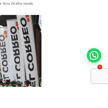
ue lleva 24 años siendo
1