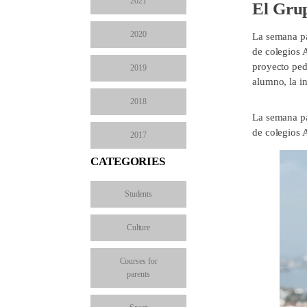
2021
El Grup
2020
La semana pa
de colegios 
proyecto ped
2019
alumno, la i
2018
La semana pa
de colegios 
2017
CATEGORIES
Students
Culture
Courses for
parents