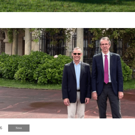
26
News