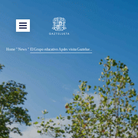
Home
"
News
"
El Grupo educativo Apdes visita Gaztelue...