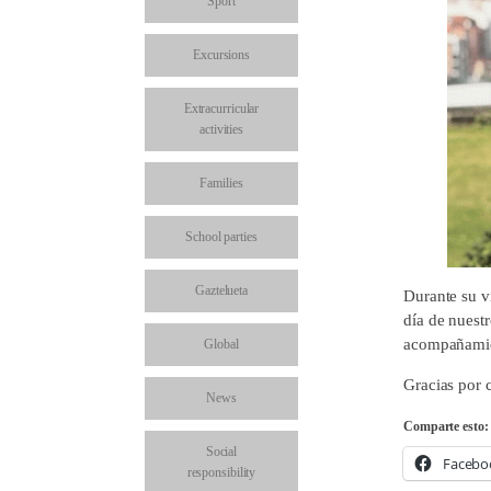
Sport
Excursions
Extracurricular
activities
Families
School parties
Gaztelueta
Durante su v
día de nuest
acompañamie
Global
Gracias por c
News
Comparte esto:
Social
Facebo
responsibility