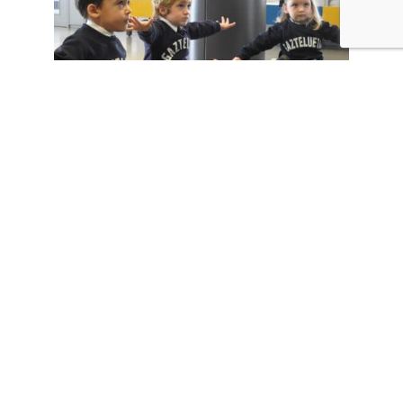
Speaking Corner (Inglés)
En pequeños grupos, con profesorado nativo, y a través de
cuentos y juegos los alumnos desde Infantil van haciendo oído
y adquieren la base necesaria para dominar el inglés en el futuro
Psicomotricidad (Euskera)
En el Programa Neuromotor ponemos en práctica una amplia
variedad de ejercicios basados en el movimiento, para armonizar
el desarrollo psicomotriz y el desarrollo cerebral.
Música (Euskera)