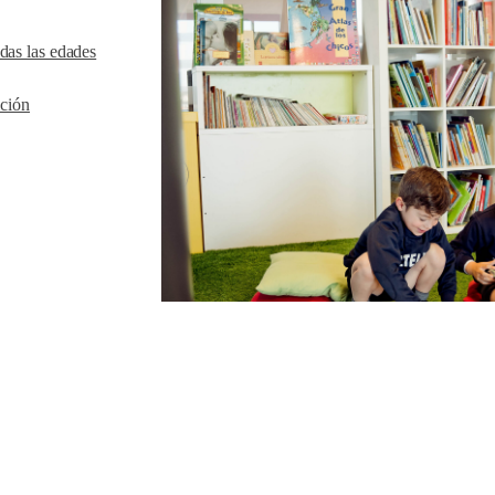
das las edades
ición
 sobre Gaztelueta