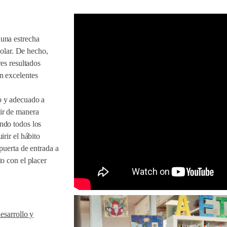
 una estrecha
scolar. De hecho,
res resultados
n excelentes
o y adecuado a
ir de manera
ndo todos los
irir el hábito
puerta de entrada a
o con el placer
desarrollo y