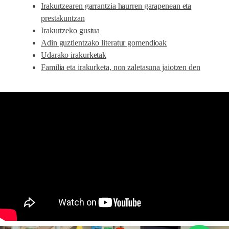
Irakurtzearen garrantzia haurren garapenean eta
prestakuntzan
Irakurtzeko gustua
Adin guztientzako literatur gomendioak
Udarako irakurketak
Familia eta irakurketa, non zaletasuna jaiotzen den