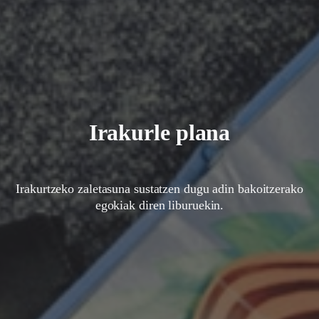
Irakurle plana
Irakurtzeko zaletasuna sustatzen dugu adin bakoitzerako
egokiak diren liburuekin.