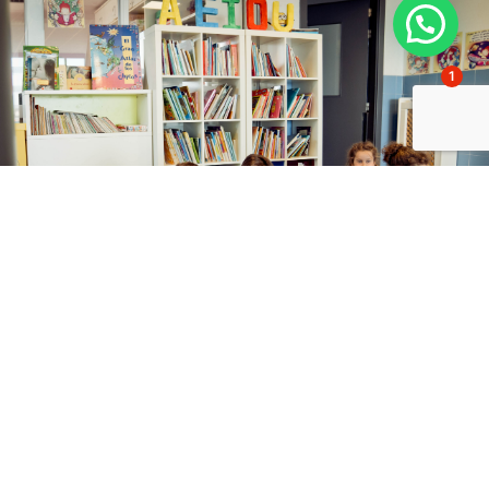
1
Gazteluetari buruzko
maiz egiten diren