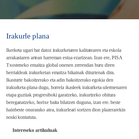
Irakurle plana
Ikerketa ugari bat datoz irakurketaren kalitatearen eta eskola
arrakastaren artean harreman estua ezartzean. Izan ere, PISA
Txosteneko emaitza global onenen zerrendan buru diren
herrialdeak irakurketan emaitza bikainak dituztenak dira.
Ikasturte bakoitzerako eta adin bakoitzerako egokia den
irakurketa-plana dugu, horrela ikasleek irakurketa-ulermenaren
etapa guztiak progresiboki garatzeko, irakurtzeko ohitura
bereganatzeko, horixe baita bilatzen duguna, izan ere. beste
hainbeste onurarako atea, irakurleari sortzen dion plazerarekin
noski kontatuta.
Intereseko artikuluak