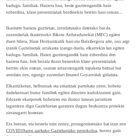
badugu. familiak. Hasiera hau, beste guztiengandik hain
ezberdina, klase presentzialak berdinekin berriro hasi ostean...
Ikasturte hasiera guztietan, izendatutako datetako bat da
zuzendariak ikastetxeko Bikote Arduradunekin (MEC) egiten
duen bilera, Haur Hezkuntzatik hasi eta Batxilergora arte, oso argi
izanik Gazteluetak arrakasta izango duela, elkarrekin lan egiten
badugu. familiak. Haien guztiengandik hain ezberdina den
hasiera hau, beti bezala ilusio berarekin klase presentzialak
berriro ekin ostean, osasun arrazoiengatik topaketa birtual bat
antolatu zen, egungo zuzendari Imanol Goyarrolak gidatuta.
Elkarrizketan, helburuak eta emaitzak partekatu ziren, hobetu
daitekeenari buruz familiek egiten dituzten iradokizunez gain.
Edozein ekarpenek hobetzen eta ilusioz lanean jarraitzen
laguntzen digu Gazteluetan garatzen dugun hezkuntza proiektu
zirraragarri honetan.
Era berean, eta bestela ezin zenez, protagonistetako bat izan zen
COVID19aren aurkako Gazteluetako protokoloa,
horrez gain