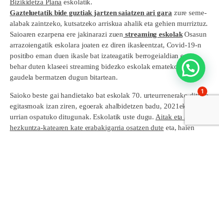
Bizikidetza Plana
eskolatik.
Gazteluetatik bide guztiak jartzen saiatzen ari gara
zure seme-
alabak zaintzeko, kutsatzeko arriskua ahalik eta gehien murriztuz.
Saioaren ezarpena ere jakinarazi zuen
streaming eskolak
Osasun
arrazoiengatik eskolara joaten ez diren ikasleentzat, Covid-19-n
positibo eman duen ikasle bat izateagatik berrogeialdian egon
behar duten klaseei streaming bidezko eskolak emateko prest
gaudela bermatzen dugun bitartean.
1
Saioko beste gai handietako bat eskolak 70. urteurrenerako dituen
egitasmoak izan ziren, egoerak ahalbidetzen badu, 2021eko
urrian ospatuko ditugunak. Eskolatik uste dugu.
Aitak eta amek
hezkuntza-katearen kate erabakigarria osatzen dute
eta, haien
bultzada eta laguntzarik gabe, Gaztelueta ez litzateke posible
izango. Horregatik, eskerrik asko horiei guztiei, eta aurten oso
modu berezian Ikastaro bakoitzeko Bikote Arduradunei.
Comparte esto:
Facebook
X