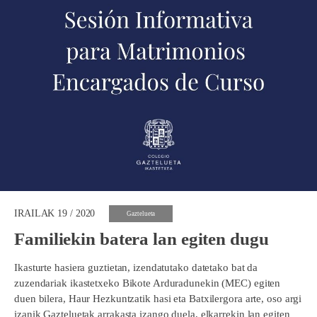
IRAILAK 19 / 2020
Gaztelueta
Familiekin batera lan egiten dugu
Ikasturte hasiera guztietan, izendatutako datetako bat da
zuzendariak ikastetxeko Bikote Arduradunekin (MEC) egiten
duen bilera, Haur Hezkuntzatik hasi eta Batxilergora arte, oso argi
izanik Gazteluetak arrakasta izango duela, elkarrekin lan egiten