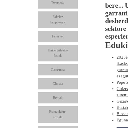
Txangoak
bere...
U
garrant
Eskolaz
desberd
kanpokoak
sektore
esperie
Familiak
Eduki
Unibertsitateko
festak
2025ek
ikasle
garran
Gaztelueta
ezagut
Pepe Z
Globala
Goizea
zuten:
Berriak
Gizart
Bestal
Erantzukizun
Biosan
soziala
Eguna 