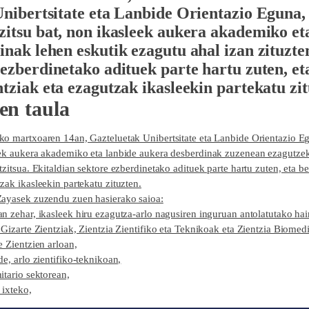
nibertsitate eta Lanbide Orientazio Eguna
,
zitsu bat, non ikasleek aukera akademiko et
inak lehen eskutik ezagutu ahal izan zituzte
 ezberdinetako adituek parte hartu zuten, et
ntziak eta ezagutzak ikasleekin partekatu zit
en taula
o martxoaren 14an, Gazteluetak Unibertsitate eta Lanbide Orientazio Eg
ek aukera akademiko eta lanbide aukera desberdinak zuzenean ezagutzeko
tzitsua. Ekitaldian sektore ezberdinetako adituek parte hartu zuten, eta be
zak ikasleekin partekatu zituzten.
ayasek zuzendu zuen hasierako saioa:
n zehar, ikasleek hiru ezagutza-arlo nagusiren inguruan antolatutako hain
 Gizarte Zientziak, Zientzia Zientifiko eta Teknikoak eta Zientzia Biomed
e Zientzien arloan,
de, arlo zientifiko-teknikoan,
itario sektorean,
ixteko,