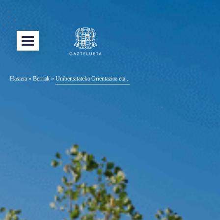
Hasiera
»
Berriak
»
Unibertsitateko Orientazioa eta...