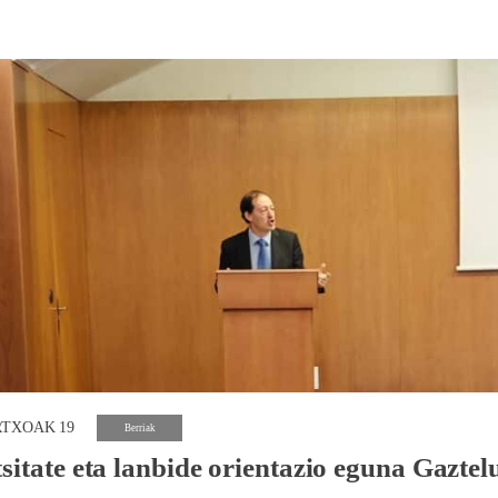
RTXOAK 19
Berriak
sitate eta lanbide orientazio eguna Gaztel