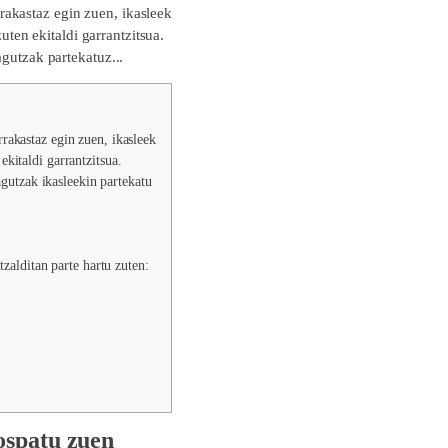
rakastaz egin zuen, ikasleek
en ekitaldi garrantzitsua.
agutzak partekatuz...
rakastaz egin zuen, ikasleek
kitaldi garrantzitsua.
agutzak ikasleekin partekatu
zalditan parte hartu zuten:
ospatu zuen