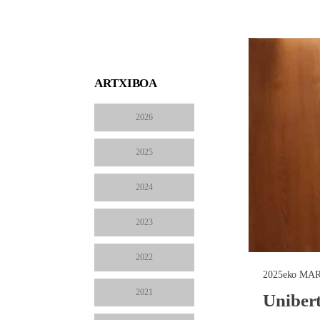
ARTXIBOA
2026
2025
2024
2023
2022
2025eko MA
2021
Unibert