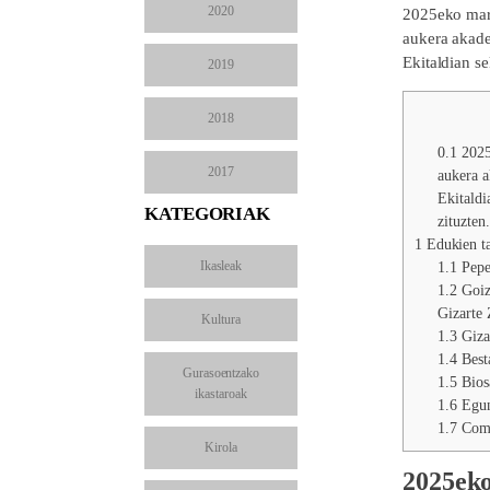
2020
2025eko mart
aukera akade
Ekitaldian se
2019
2018
0.1
2025e
2017
aukera a
Ekitaldi
KATEGORIAK
zituzten.
1
Edukien ta
Ikasleak
1.1
Pepe 
1.2
Goize
Gizarte 
Kultura
1.3
Gizar
1.4
Besta
Gurasoentzako
1.5
Biosa
ikastaroak
1.6
Egun
1.7
Comp
Kirola
2025eko