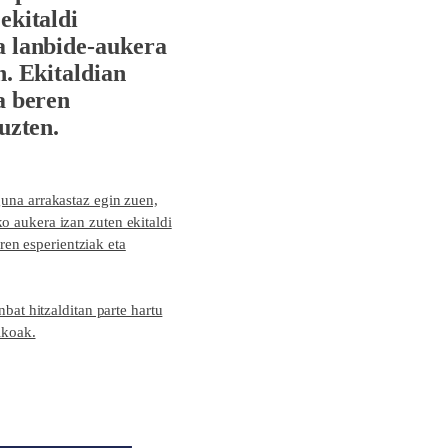
 ekitaldi
a lanbide-aukera
n. Ekitaldian
a beren
uzten.
una arrakastaz egin zuen,
 aukera izan zuten ekitaldi
ren esperientziak eta
bat hitzalditan parte hartu
ikoak.