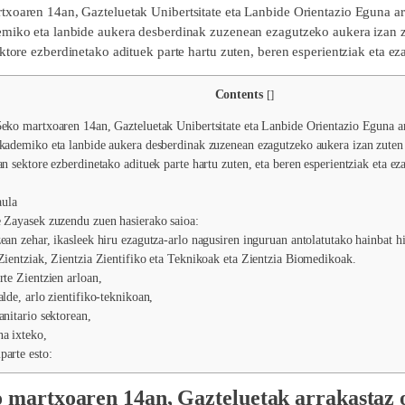
xoaren 14an, Gazteluetak Unibertsitate eta Lanbide Orientazio Eguna ar
miko eta lanbide aukera desberdinak zuzenean ezagutzeko aukera izan zut
ktore ezberdinetako adituek parte hartu zuten, beren esperientziak eta ez
Contents
[
]
ko martxoaren 14an, Gazteluetak Unibertsitate eta Lanbide Orientazio Eguna ar
kademiko eta lanbide aukera desberdinak zuzenean ezagutzeko aukera izan zuten e
an sektore ezberdinetako adituek parte hartu zuten, eta beren esperientziak eta ez
ula
Zayasek zuzendu zuen hasierako saioa:
an zehar, ikasleek hiru ezagutza-arlo nagusiren inguruan antolatutako hainbat hit
Zientziak, Zientzia Zientifiko eta Teknikoak eta Zientzia Biomedikoak.
te Zientzien arloan,
lde, arlo zientifiko-teknikoan,
nitario sektorean,
a ixteko,
arte esto:
 martxoaren 14an, Gazteluetak arrakastaz 