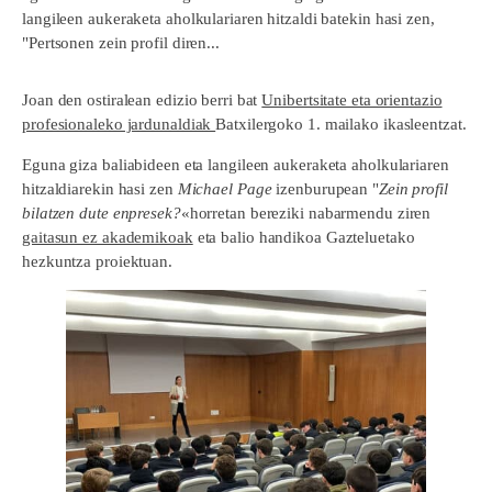
langileen aukeraketa aholkulariaren hitzaldi batekin hasi zen,
"Pertsonen zein profil diren...
Joan den ostiralean edizio berri bat
Unibertsitate eta orientazio
profesionaleko jardunaldiak
Batxilergoko 1. mailako ikasleentzat.
Eguna giza baliabideen eta langileen aukeraketa aholkulariaren
hitzaldiarekin hasi zen
Michael Page
izenburupean "
Zein profil
bilatzen dute enpresek?
«horretan bereziki nabarmendu ziren
gaitasun ez akademikoak
eta balio handikoa Gazteluetako
hezkuntza proiektuan.