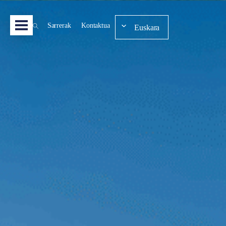
Sarrerak
Kontaktua
Euskara