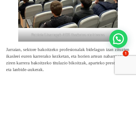
Patricia Lizarragak ADE ikasketez eta irteerez
Jarraian, sektore bakoitzeko profesionalak bidelagun izan zituzten
1
ikasleei euren karrerako kezketan, eta horien artean nabarmendu
ziren karrera bakoitzeko titulazio bikoitzak, aparteko prestakuntza
eta lanbide-aukerak.
Era berean, parte hartzeko aukera izan dugu
Arangoya hezkuntza
zentroa
gure ikasleei goi-mailako heziketa-zikloei, lanbide-
aukerei eta unibertsitatera sartzeko sistemaren berri eman zien.
Comparte esto:
Facebook
X