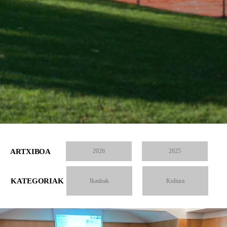
ARTXIBOA
2026
2025
KATEGORIAK
Ikasleak
Kultura