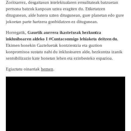
Zoritxarrez, desgaitasun intelektualaren errealitateak batzuetan
pertsona batzuk kanpoan uztea eragiten du. Etiketatzen
ditugunean, alde batera uzten ditugunean, gure planetan edo gure
jokoetan parte hartzera gonbidatzen ez ditugunean.
Horregatik,
Gaurtik aurrera ikastetxeak hezkuntza
inklusiboaren aldeko I #Cuntaconmigo lehiaketa deitzen du.
Ekimen honekin Gazteluetak kontzientzia eta guztion
konpromisoa sustatu nahi du inklusioaren alde, hezkuntza izanik
sentsibilizazio kate honetan lehen eta ezinbesteko espazioa.
Egiaztatu oinarriak
hemen
.