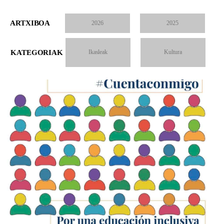
ARTXIBOA
2026
2025
KATEGORIAK
Ikasleak
Kultura