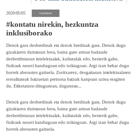
2020/05/05
Gaztelueta
#kontatu nirekin, hezkuntza
inklusiborako
Denok gara desberdinak eta denok berdinak gara. Denok dugu
gizakiaren duintasun bera, baina gure artean badaude
desberdintasun intelektualak, kulturalak edo, besterik gabe,
fisikoak neurri handiagoan edo txikiagoan. Argi izan behar dugu
horrek aberasten gaituela. Zoritxarrez, desgaitasun intelektualaren
errealitateak batzuetan pertsona batzuk kanpoan uztea eragiten
du. Etiketatzen ditugunean, dugunean...
Denok gara desberdinak eta denok berdinak gara. Denok dugu
gizakiaren duintasun bera, baina gure artean badaude
desberdintasun intelektualak, kulturalak edo, besterik gabe,
fisikoak neurri handiagoan edo txikiagoan. Argi izan behar dugu
horrek aberasten gaituela.