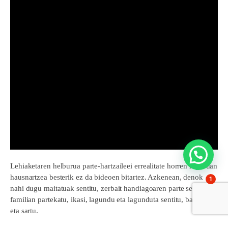
Lehiaketaren helburua parte-hartzaileei errealitate horren inguruan
hausnartzea besterik ez da bideoen bitartez. Azkenean, denok
1
nahi dugu maitatuak sentitu, zerbait handiagoaren parte sentitzea;
familian partekatu, ikasi, lagundu eta lagunduta sentitu, barneratu
eta sartu.