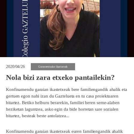
2020/04/26
Gurasoentzako ikastaroak
Nola bizi zara etxeko pantailekin?
Konfinamendu garaian ikastetxeak bere familiengandik ahalik eta
gertuen egon nahi izan du Gaztelueta en tu casa proiektuaren
bitartez. Betiko helburu berarekin, familiei beren seme-alaben
heziketan laguntzea, asko egin da bide horretan sare sozialen
bitartez, besteak beste antolatzea...
Konfinamendu garaian ikastetxeak euren familiengandik ahalik