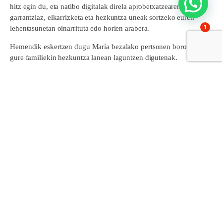
hitz egin du, eta natibo digitalak direla aprobetxatzearen
garrantziaz, elkarrizketa eta hezkuntza uneak sortzeko euren
1
lehentasunetan oinarrituta edo horien arabera.
Hemendik eskertzen dugu María bezalako pertsonen borondatea,
gure familiekin hezkuntza lanean laguntzen digutenak.
Comparte esto:
Facebook
X
Partekatu hemen: