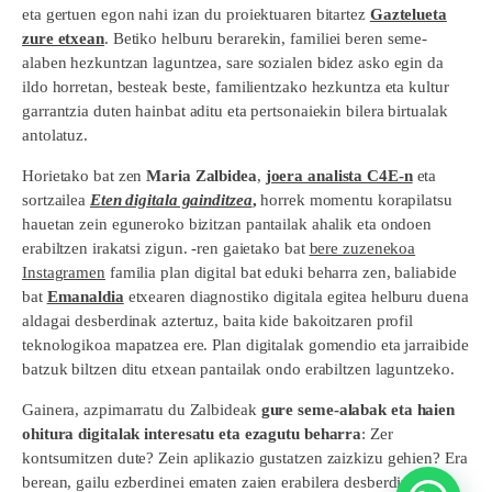
eta gertuen egon nahi izan du proiektuaren bitartez
Gaztelueta
zure etxean
. Betiko helburu berarekin, familiei beren seme-
alaben hezkuntzan laguntzea, sare sozialen bidez asko egin da
ildo horretan, besteak beste, familientzako hezkuntza eta kultur
garrantzia duten hainbat aditu eta pertsonaiekin bilera birtualak
antolatuz.
Horietako bat zen
Maria Zalbidea
,
joera analista C4E-n
eta
sortzailea
Eten digitala gainditzea
,
horrek momentu korapilatsu
hauetan zein eguneroko bizitzan pantailak ahalik eta ondoen
erabiltzen irakatsi zigun. -ren gaietako bat
bere zuzenekoa
Instagramen
familia plan digital bat eduki beharra zen, baliabide
bat
Emanaldia
etxearen diagnostiko digitala egitea helburu duena
aldagai desberdinak aztertuz, baita kide bakoitzaren profil
teknologikoa mapatzea ere. Plan digitalak gomendio eta jarraibide
batzuk biltzen ditu etxean pantailak ondo erabiltzen laguntzeko.
Gainera, azpimarratu du Zalbideak
gure seme-alabak eta haien
ohitura digitalak interesatu eta ezagutu beharra
: Zer
kontsumitzen dute? Zein aplikazio gustatzen zaizkizu gehien? Era
berean, gailu ezberdinei ematen zaien erabilera desberdintzeaz