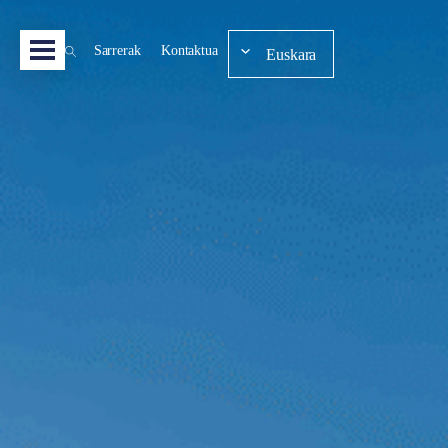
Sarrerak
Kontaktua
Euskara