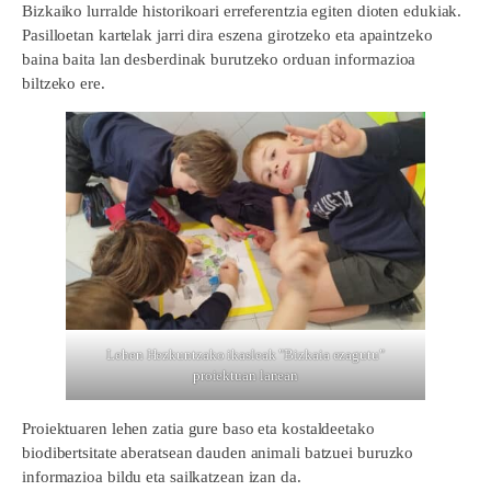
Bizkaiko lurralde historikoari erreferentzia egiten dioten edukiak.
Pasilloetan kartelak jarri dira eszena girotzeko eta apaintzeko
baina baita lan desberdinak burutzeko orduan informazioa
biltzeko ere.
Lehen Hezkuntzako ikasleak "Bizkaia ezagutu"
proiektuan lanean
Proiektuaren lehen zatia gure baso eta kostaldeetako
biodibertsitate aberatsean dauden animali batzuei buruzko
informazioa bildu eta sailkatzean izan da.