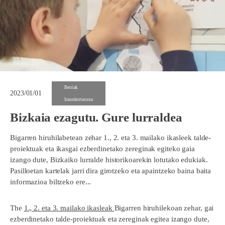
Berriak
2023/01/01
Iraunkortasuna
Bizkaia ezagutu. Gure lurraldea
Bigarren hiruhilabetean zehar 1., 2. eta 3. mailako ikasleek talde-
proiektuak eta ikasgai ezberdinetako zereginak egiteko gaia
izango dute, Bizkaiko lurralde historikoarekin lotutako edukiak.
Pasilloetan kartelak jarri dira girotzeko eta apaintzeko baina baita
informazioa biltzeko ere...
The
1., 2. eta 3. mailako ikasleak
Bigarren hiruhilekoan zehar, gai
ezberdinetako talde-proiektuak eta zereginak egitea izango dute,