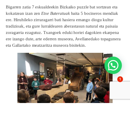
Bigarren zatia 7 eskualdeekin Bizkaiko puzzle bat sortzean eta
kokatzean izan zen
Etxe Bateratuak
baita 5 bocineros mendiak
ere. Hiruhileko zirraragarri bati hasiera emango diogu kultur
tradizioak, eta gure lurraldearen aberastasun natural eta paisaia
zoragarria ezagutuz. Txangoek eduki horiei dagokien ekarpena
ere izango dute, arte ederren museora, Avellanedako topagunera
eta Gallartako meatzaritza museora bisitekin.
1