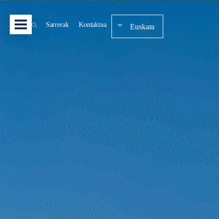
Sarrerak
Kontaktua
Euskara