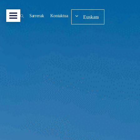
Sarrerak
Kontaktua
Euskara