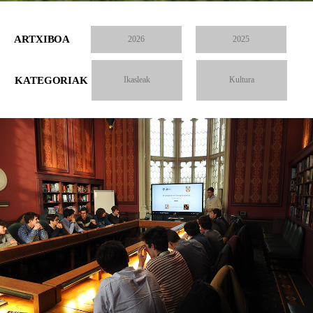
ARTXIBOA
2026
2025
KATEGORIAK
Ikasleak
Kultura