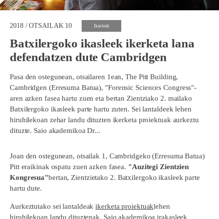
2018 / OTSAILAK 10
Ikasleak
Batxilergoko ikasleek ikerketa lana
defendatzen dute Cambridgen
Pasa den ostegunean, otsailaren 1ean, The Pitt Building,
Cambridgen (Erresuma Batua), "Forensic Sciences Congress"-
aren azken fasea hartu zuen eta bertan Zientziako 2. mailako
Batxilergoko ikasleek parte hartu zuten. Sei lantaldeek lehen
hiruhilekoan zehar landu dituzten ikerketa proiektuak aurkeztu
dituzte. Saio akademikoa Dr...
Joan den ostegunean, otsailak 1, Cambridgeko (Erresuma Batua)
Pitt eraikinak ospatu zuen azken fasea.
"Auzitegi Zientzien
Kongresua"
bertan, Zientzietako 2. Batxilergoko ikasleek parte
hartu dute.
Aurkeztutako sei lantaldeak
ikerketa proiektuak
lehen
hiruhilekoan landu dituztenak. Saio akademikoa irakasleek