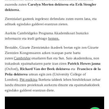
zuzendu zuten
Carolyn Morton doktorea eta Erik Stengler
doktorea.
Zientzialari gazteek ingelesez defendatu zuten euren lana, eta
adituek egindako galderei erantzun zieten.
Aurkitu Cambridgeko Programa Akademikoari buruzko
informazio eta irudi gehiago
hemen.
Bestalde, Gizarte Zientzietako ikasleek bertan egin zen Gizarte
Zientzien Kongresuaren azken txanpan parte hartu
zuten
Cambridge
otsailaren 8an eta 9an. Saio akademikoa, non
irakasleak epaimahaiaren parte izan ziren
Patrick Howes jauna
(Oxford),
Richard Van der Beek doktorea
eta
Francisco de la
Peña doktorea
urtean egin zen (University College of
London).
Pitt eraikina
Ikerketa taldeek lehen hiruhilekoan zehar
landu dituzten proiektuak aurkeztu dituzte eta epaimahaikideek
egindako galderei erantzun diete.