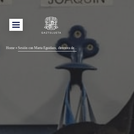
Home
»
Sesión con Marta Eguidazu, directora de...