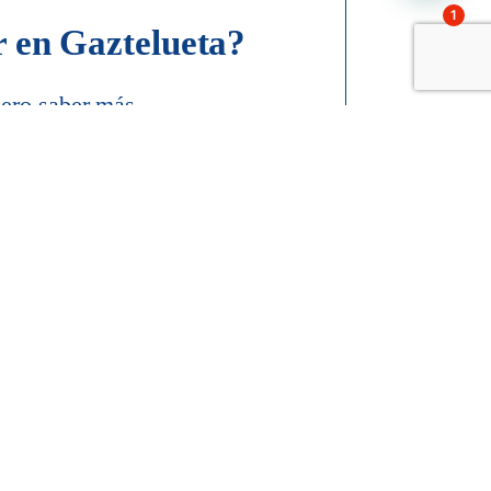
1
r en Gaztelueta?
ero saber más
e las admisiones
Contacto