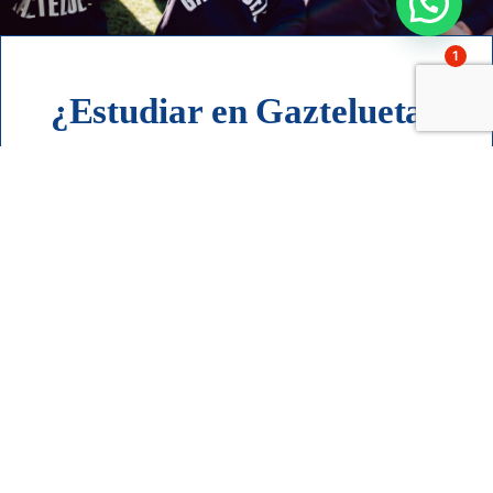
1
¿Estudiar en Gaztelueta?
Quiero saber más sobre las
admisiones
Contacto
Acompañando a las familias
desde 1951