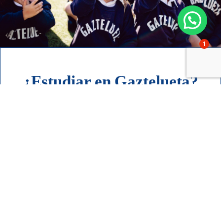
1
¿Estudiar en Gaztelueta?
Quiero saber más sobre las
admisiones
Contacto
Acompañando a las familias