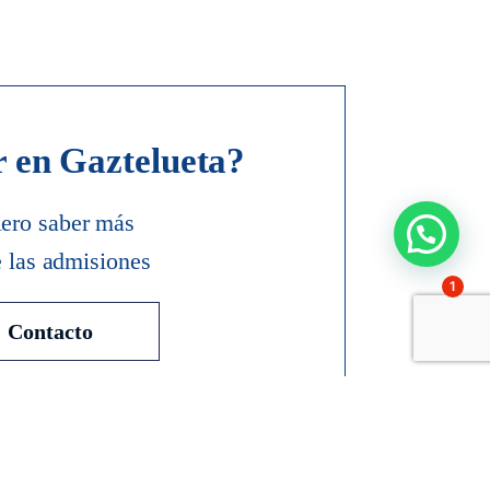
r en Gaztelueta?
ero saber más
e las admisiones
1
Contacto