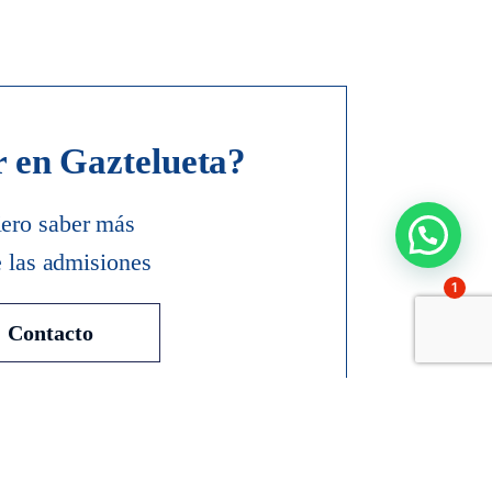
r en Gaztelueta?
ero saber más
e las admisiones
1
Contacto