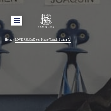
Home
»
LOVE RELOAD con Nacho Tornel - Sesión f...