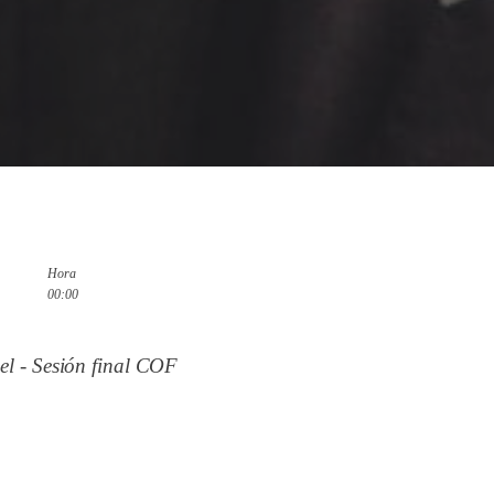
Hora
00:00
 - Sesión final COF