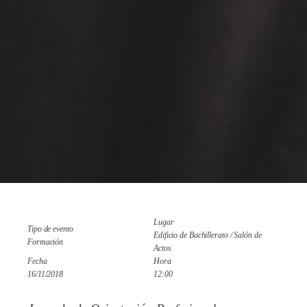
Lugar
Tipo de evento
Edificio de Bachillerato / Salón de
Formación
Actos
Fecha
Hora
16/11/2018
12:00