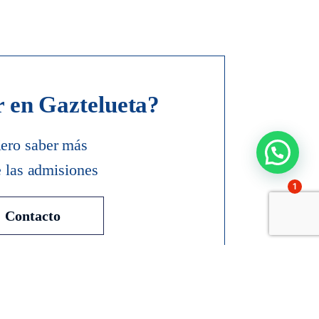
r en Gaztelueta?
ero saber más
e las admisiones
1
Contacto