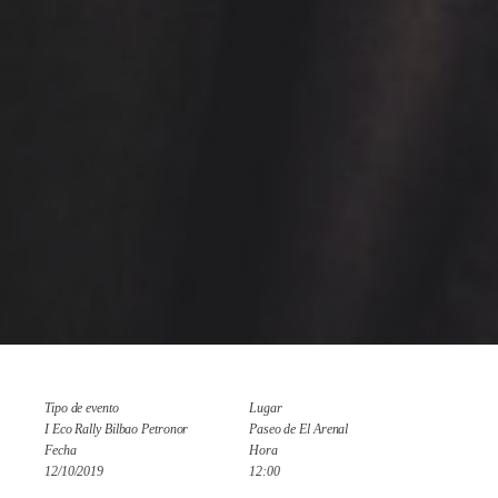
Tipo de evento
Lugar
I Eco Rally Bilbao Petronor
Paseo de El Arenal
Fecha
Hora
12/10/2019
12:00