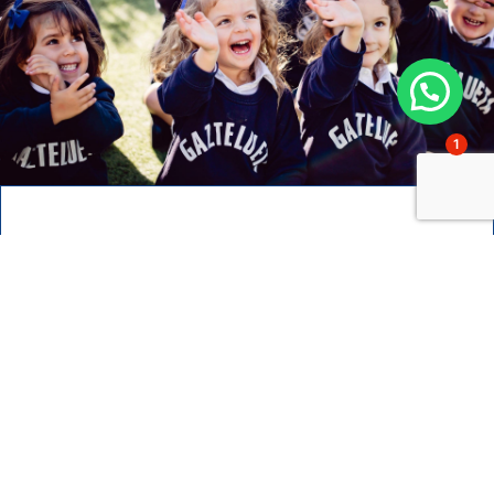
1
¿Estudiar en Gaztelueta?
Quiero saber más sobre las
admisiones
Contacto