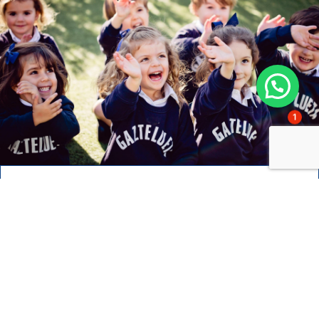
1
¿Estudiar en Gaztelueta?
Quiero saber más sobre las
admisiones
Contacto