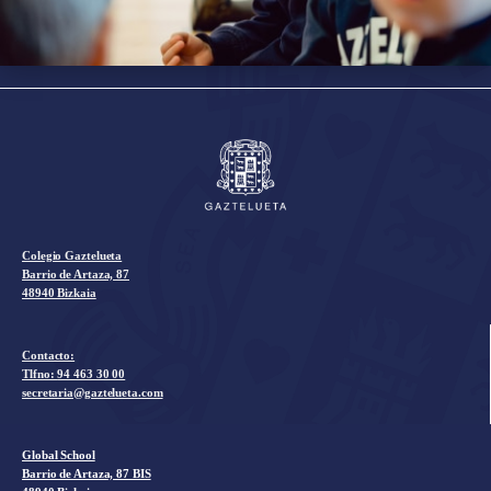
Colegio Gaztelueta
Barrio de Artaza, 87
48940 Bizkaia
Contacto:
Tlfno:
94 463 30 00
secretaria@gaztelueta.com
Global School
Barrio de Artaza, 87 BIS