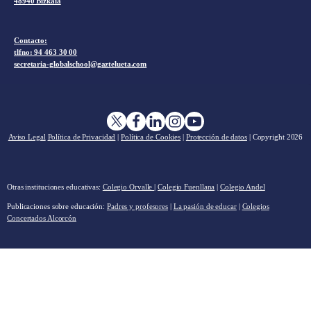
48940 Bizkaia
Contacto:
tlfno: 94 463 30 00
secretaria-globalschool@gaztelueta.com
Aviso Legal
Política de Privacidad
|
Política de Cookies
|
Protección de datos
| Copyright
2026
Otras instituciones educativas:
Colegio Orvalle
|
Colegio Fuenllana
|
Colegio Andel
Publicaciones sobre educación:
Padres y profesores
|
La pasión de educar
|
Colegios
Concertados Alcorcón