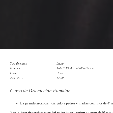
Tipo de evento
Lugar
Familias
Aula STEAM - Pabellón Central
Fecha
Hora
29/11/2019
12:00
Curso de Orientación Familiar
La preadolescencia',
dirigido a padres y madres con hijos de 4º 
'Los valores de servicio y piedad en los hijos'
, sesión a cargo de
María 