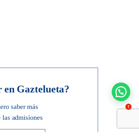
r en Gaztelueta?
ero saber más
1
e las admisiones
Contacto