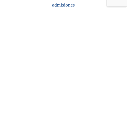
admisiones
Contacto
Acompañando a las familias
desde 1951