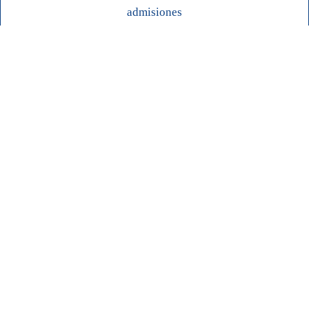
admisiones
Contacto
Acompañando a las familias
desde 1951