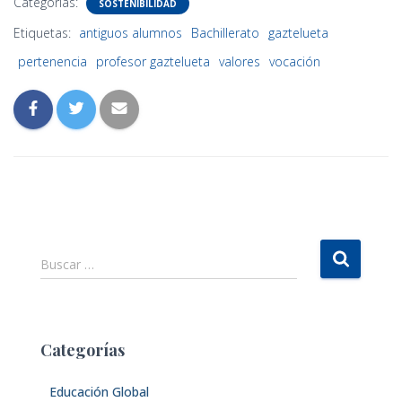
Categorías:
SOSTENIBILIDAD
Etiquetas:
antiguos alumnos
Bachillerato
gaztelueta
pertenencia
profesor gaztelueta
valores
vocación
B
Buscar …
u
s
c
a
Categorías
r
:
Educación Global