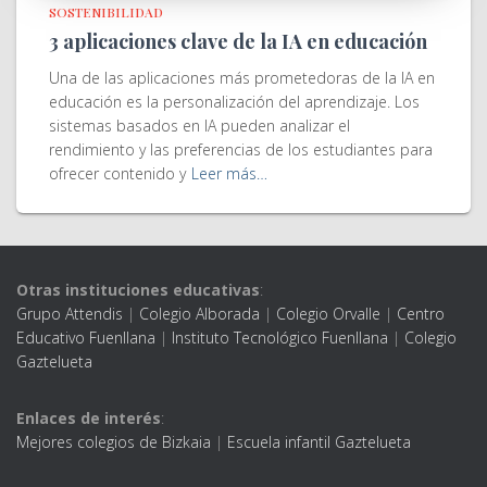
SOSTENIBILIDAD
3 aplicaciones clave de la IA en educación
Una de las aplicaciones más prometedoras de la IA en
educación es la personalización del aprendizaje. Los
sistemas basados en IA pueden analizar el
rendimiento y las preferencias de los estudiantes para
ofrecer contenido y
Leer más…
Otras instituciones educativas
:
Grupo Attendis
|
Colegio Alborada
|
Colegio Orvalle
|
Centro
Educativo Fuenllana
|
Instituto Tecnológico Fuenllana
|
Colegio
Gaztelueta
Enlaces de interés
:
Mejores colegios de Bizkaia
|
Escuela infantil Gaztelueta