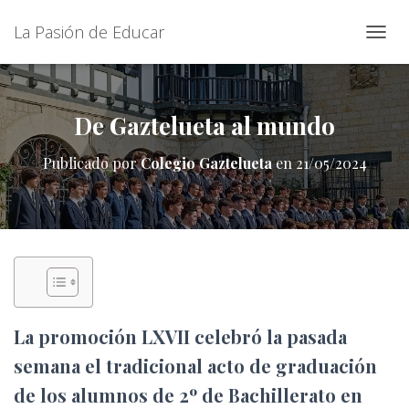
La Pasión de Educar
C
A
M
B
I
De Gaztelueta al mundo
A
R
Publicado por
Colegio Gaztelueta
en
21/05/2024
M
O
D
O
D
E
N
A
V
E
La promoción LXVII celebró la pasada
G
A
semana el tradicional acto de graduación
C
de los alumnos de 2º de Bachillerato en
I