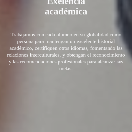
Exelencia
académica
Trabajamos con cada alumno en su globalidad como
persona para mantengan un excelente historial
académico, certifiquen otros idiomas, fomentando las
relaciones interculturales, y obtengan el reconocimiento
y las recomendaciones profesionales para alcanzar sus
metas.