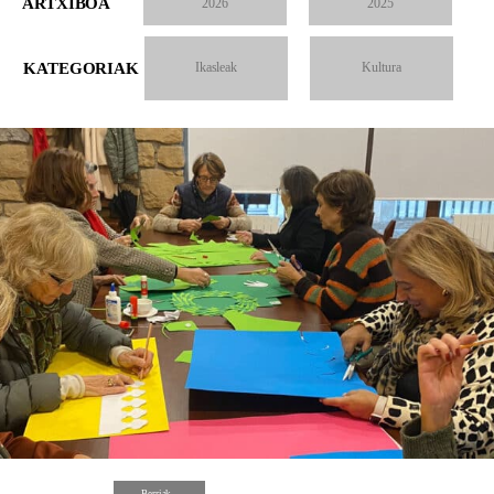
ARTXIBOA
2026
2025
KATEGORIAK
Ikasleak
Kultura
Berriak