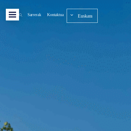
Sarrerak
Kontaktua
Euskara