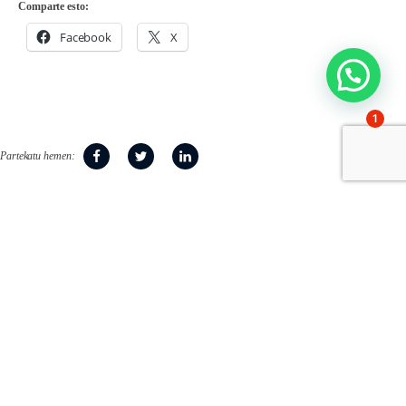
Comparte esto:
Facebook
X
1
Partekatu hemen:
1951az geroztik familiek
bidelagun