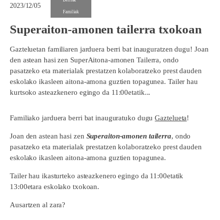
2023/12/05
Familiak
Superaiton-amonen tailerra txokoan
Gazteluetan familiaren jarduera berri bat inauguratzen dugu! Joan
den astean hasi zen SuperAitona-amonen Tailerra, ondo
pasatzeko eta materialak prestatzen kolaboratzeko prest dauden
eskolako ikasleen aitona-amona guztien topagunea. Tailer hau
kurtsoko asteazkenero egingo da 11:00etatik...
Familiako jarduera berri bat inauguratuko dugu
Gaztelueta
!
Joan den astean hasi zen
Superaiton-amonen tailerra
, ondo
pasatzeko eta materialak prestatzen kolaboratzeko prest dauden
eskolako ikasleen aitona-amona guztien topagunea.
Tailer hau ikasturteko asteazkenero egingo da 11:00etatik
13:00etara eskolako txokoan.
Ausartzen al zara?