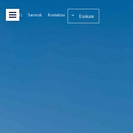
Sarrerak
Kontaktua
Euskara