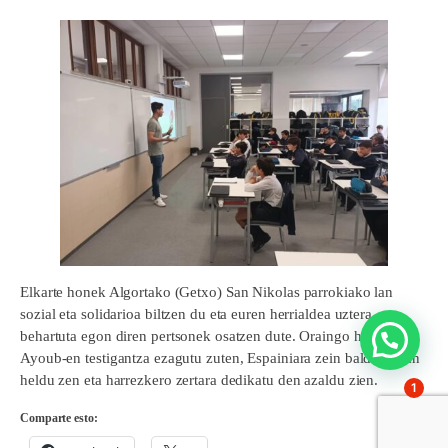
Elkarte honek Algortako (Getxo) San Nikolas parrokiako lan
sozial eta solidarioa biltzen du eta euren herrialdea uztera
behartuta egon diren pertsonek osatzen dute. Oraingo honetan
Ayoub-en testigantza ezagutu zuten, Espainiara zein baldintzatan
heldu zen eta harrezkero zertara dedikatu den azaldu zien.
1
Comparte esto: