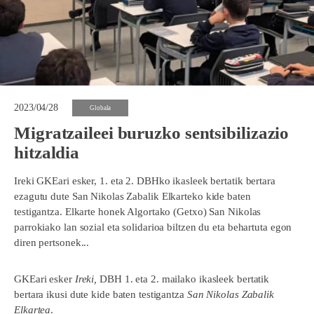
2023/04/28
Globala
Migratzaileei buruzko sentsibilizazio
hitzaldia
Ireki GKEari esker, 1. eta 2. DBHko ikasleek bertatik bertara
ezagutu dute San Nikolas Zabalik Elkarteko kide baten
testigantza. Elkarte honek Algortako (Getxo) San Nikolas
parrokiako lan sozial eta solidarioa biltzen du eta behartuta egon
diren pertsonek...
GKEari esker
Ireki,
DBH 1. eta 2. mailako ikasleek bertatik
bertara ikusi dute kide baten testigantza
San Nikolas Zabalik
Elkartea
.