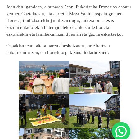
Joan den igandean, ekainaren 5ean, Eukaristiko Prozesioa ospatu
genuen Gazteluetan, eta aurretik Meza Santua ospatu genuen.
Horrela, tradizioarekin jarraitzen dugu, aukera ona Jesus
Sacramentadorekin batera joateko eta ikasturte honetan
eskolarekin eta familiekin izan duen arreta guztia eskertzeko.
Ospakizunean, aita-amaren abesbatzaren parte hartzea
nabarmendu zen, eta horrek ospakizuna indartu zuen.