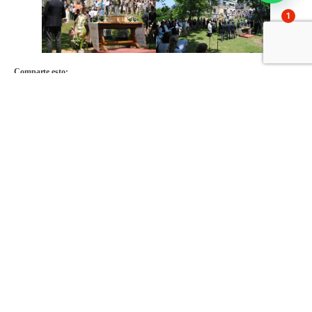
1
Comparte esto:
Facebook
X
Partekatu hemen:
1951az geroztik familiek
bidelagun