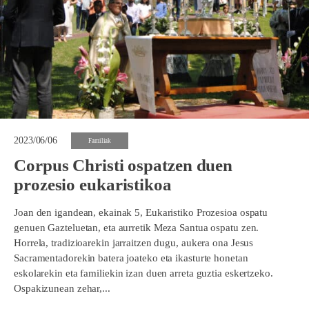
2023/06/06
Familiak
Corpus Christi ospatzen duen
prozesio eukaristikoa
Joan den igandean, ekainak 5, Eukaristiko Prozesioa ospatu
genuen Gazteluetan, eta aurretik Meza Santua ospatu zen.
Horrela, tradizioarekin jarraitzen dugu, aukera ona Jesus
Sacramentadorekin batera joateko eta ikasturte honetan
eskolarekin eta familiekin izan duen arreta guztia eskertzeko.
Ospakizunean zehar,...