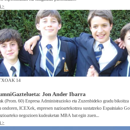
i >
TXOAK 14
lumniGaztelueta: Jon Ander Ibarra
ak (Prom. 60) Enpresa Administrazioko eta Zuzenbideko gradu bikoitza d
u ondoren, ICEXek, enpresen nazioartekotzea sustatzeko Espainiako G
azioarteko negozioen kudeaketan MBA bat egin zuen...
i >