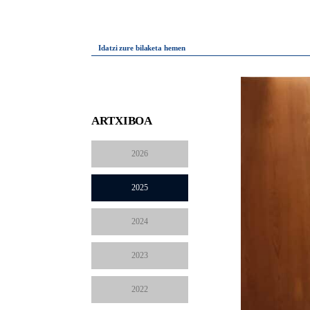
Idatzi zure bilaketa hemen
ARTXIBOA
2026
2025
2024
2023
2022