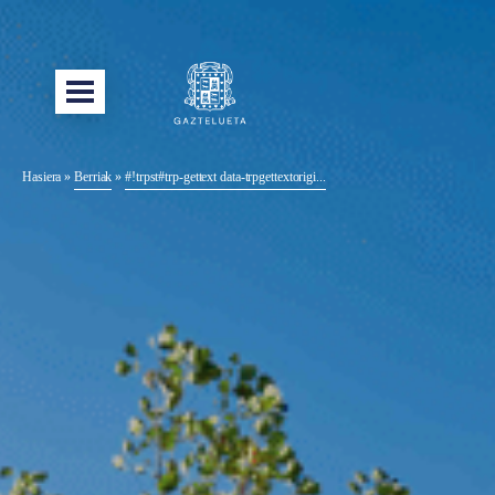
Hasiera
»
Berriak
»
#!trpst#trp-gettext data-trpgettextorigi...