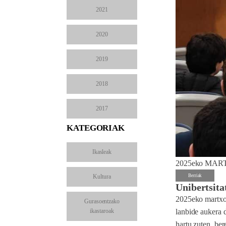
2021
2020
2019
2018
2017
KATEGORIAK
Ikasleak
2025eko MAR
Kultura
Berriak
Unibertsita
2025eko martxoa
Gurasoentzako
ikastaroak
lanbide aukera d
hartu zuten, ber