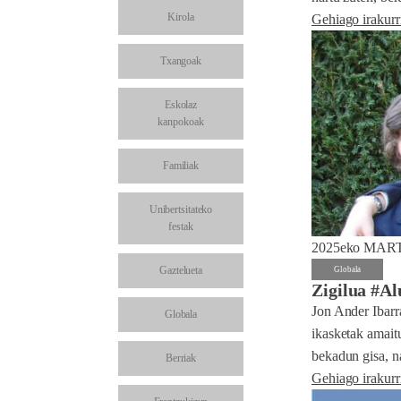
Kirola
Gehiago irakurr
Txangoak
Eskolaz
kanpokoak
Familiak
Unibertsitateko
festak
2025eko MAR
Gaztelueta
Globala
Zigilua #A
Jon Ander Ibarr
Globala
ikasketak amait
bekadun gisa, n
Berriak
Gehiago irakurr