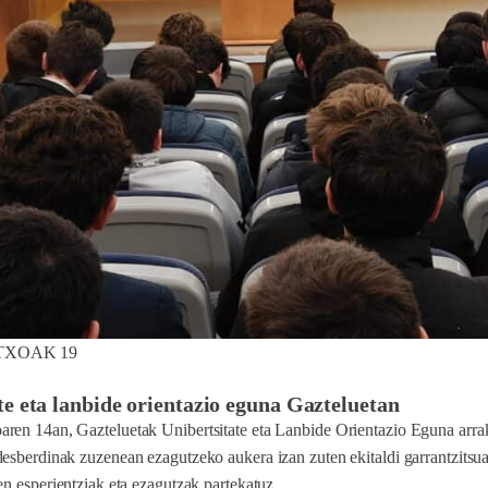
TXOAK 19
te eta lanbide orientazio eguna Gazteluetan
ren 14an, Gazteluetak Unibertsitate eta Lanbide Orientazio Eguna arrak
esberdinak zuzenean ezagutzeko aukera izan zuten ekitaldi garrantzitsua
en esperientziak eta ezagutzak partekatuz...