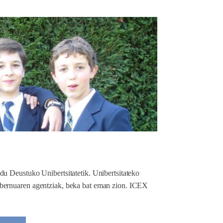
u Deustuko Unibertsitatetik. Unibertsitateko
obernuaren agentziak, beka bat eman zion. ICEX