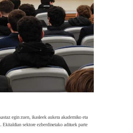
astaz egin zuen, ikasleek aukera akademiko eta
. Ekitaldian sektore ezberdinetako adituek parte