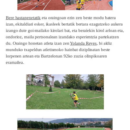
Bere hastapenetatik
eta oraingoan ezin zen beste modu batera
izan, ekitaldiari esker, ikasleek bertatik bertara ezagutzeko aukera
izango dute goi-mailako kirolari bat, eta beraiekin kirol arloan eta,
ondorioz, maila pertsonalean izandako esperientzia partekatzen
du. Oraingo honetan atleta izan zen
Yolanda Reyes
, bi aldiz
munduko txapeldun atletismoko hainbat diziplinatan beste
lorpenen artean eta Bartzelonan 92ko zuzia olinpikoaren
eramailea.