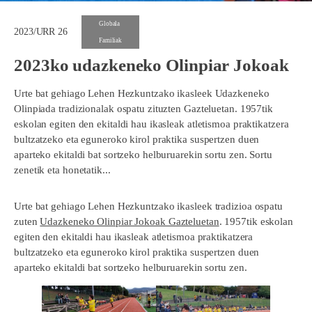
Globala
2023/URR 26
Familiak
2023ko udazkeneko Olinpiar Jokoak
Urte bat gehiago Lehen Hezkuntzako ikasleek Udazkeneko
Olinpiada tradizionalak ospatu zituzten Gazteluetan. 1957tik
eskolan egiten den ekitaldi hau ikasleak atletismoa praktikatzera
bultzatzeko eta eguneroko kirol praktika suspertzen duen
aparteko ekitaldi bat sortzeko helburuarekin sortu zen. Sortu
zenetik eta honetatik...
Urte bat gehiago Lehen Hezkuntzako ikasleek tradizioa ospatu
zuten
Udazkeneko Olinpiar Jokoak Gazteluetan
. 1957tik eskolan
egiten den ekitaldi hau ikasleak atletismoa praktikatzera
bultzatzeko eta eguneroko kirol praktika suspertzen duen
aparteko ekitaldi bat sortzeko helburuarekin sortu zen.