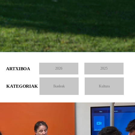
ARTXIBOA
2026
2025
KATEGORIAK
Ikasleak
Kultura