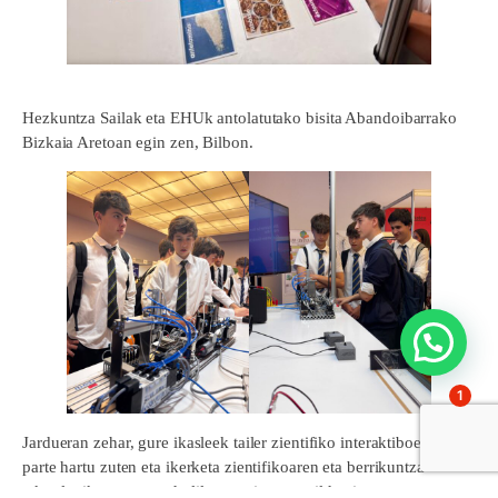
Hezkuntza Sailak eta EHUk antolatutako bisita Abandoibarrako
Bizkaia Aretoan egin zen, Bilbon.
1
Jardueran zehar, gure ikasleek tailer zientifiko interaktiboetan
parte hartu zuten eta ikerketa zientifikoaren eta berrikuntza
teknologikoaren mundu liluragarrian murgildu zituzten