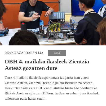
2024KO AZAROAREN 14A
Berriak
DBH 4. mailako ikasleek Zientzia
Asteaz gozatzen dute
Gure 4. mailako ikasleek esperientzia izugarria izan zuten
Zientzia Astean, Zientzia, Teknologia eta Berrikuntza Astean.
Hezkuntza Sailak eta EHUk antolatutako bisita Abandoibarrako
Bizkaia Aretoan egin zen, Bilbon. Jardueran zehar, gure ikasleek
tailerretan parte hartu zuten...