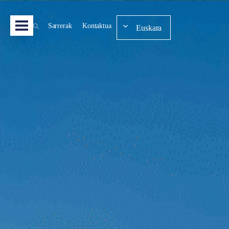
Sarrerak
Kontaktua
Euskara