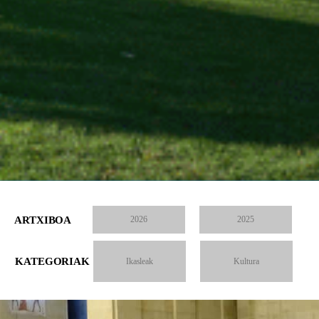
ARTXIBOA
2026
2025
KATEGORIAK
Ikasleak
Kultura