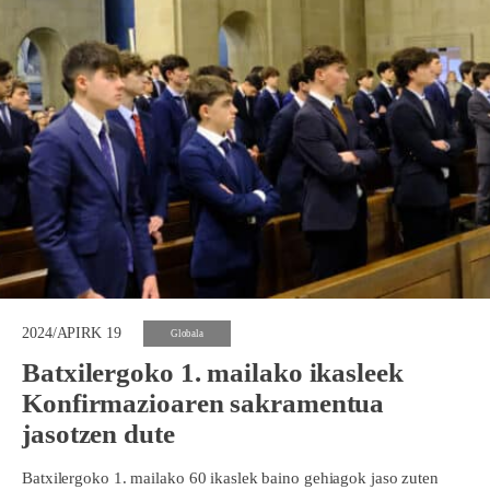
2024/APIRK 19
Globala
Batxilergoko 1. mailako ikasleek
Konfirmazioaren sakramentua
jasotzen dute
Batxilergoko 1. mailako 60 ikaslek baino gehiagok jaso zuten