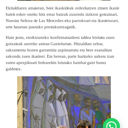
Ekitaldiaren amaieran, bere ikaskideak ordezkatzen zituen ikasle
batek esker oneko hitz erraz batzuk zuzendu zizkion gotzainari,
Nuestra Señora de Las Mercedes-eko parrokoari eta ikastetxeari,
urte hauetan jasotako prestakuntzagatik.
Hain justu, etorkizuneko konfirmatzaileen taldea bisitatu zuen
gotzainak aurreko astean Gazteluetan. Hitzaldian zehar,
sakramentu honen garrantzia azpimarratu eta bere esanahian
sakondu zuen ikasleei. Era berean, parte hartzeko aukera izan
zuten apezpikuari fedearekin lotutako hainbat gairi buruz
galdetuz.