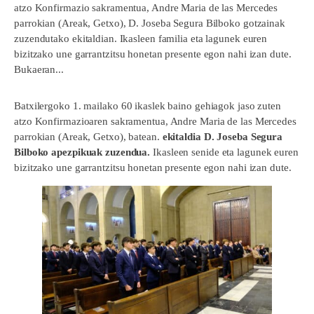
atzo Konfirmazio sakramentua, Andre Maria de las Mercedes
parrokian (Areak, Getxo), D. Joseba Segura Bilboko gotzainak
zuzendutako ekitaldian. Ikasleen familia eta lagunek euren
bizitzako une garrantzitsu honetan presente egon nahi izan dute.
Bukaeran...
Batxilergoko 1. mailako 60 ikaslek baino gehiagok jaso zuten
atzo Konfirmazioaren sakramentua, Andre Maria de las Mercedes
parrokian (Areak, Getxo), batean.
ekitaldia D. Joseba Segura
Bilboko apezpikuak zuzendua.
Ikasleen senide eta lagunek euren
bizitzako une garrantzitsu honetan presente egon nahi izan dute.