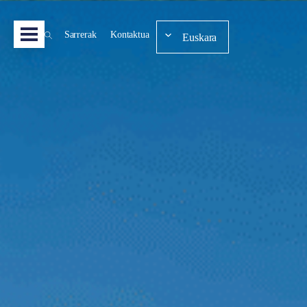
Sarrerak
Kontaktua
Euskara