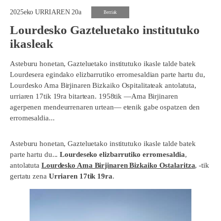
2025eko URRIAREN 20a
Berriak
Lourdesko Gazteluetako institutuko
ikasleak
Asteburu honetan, Gazteluetako institutuko ikasle talde batek
Lourdesera egindako elizbarrutiko erromesaldian parte hartu du,
Lourdesko Ama Birjinaren Bizkaiko Ospitalitateak antolatuta,
urriaren 17tik 19ra bitartean. 1958tik —Ama Birjinaren
agerpenen mendeurrenaren urtean— etenik gabe ospatzen den
erromesaldia...
Asteburu honetan, Gazteluetako institutuko ikasle talde batek
parte hartu du...
Lourdeseko elizbarrutiko erromesaldia
,
antolatuta
Lourdesko Ama Birjinaren Bizkaiko Ostalaritza
, -tik
gertatu zena
Urriaren 17tik 19ra
.