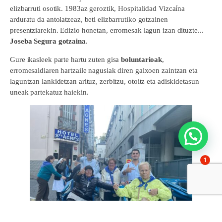
elizbarruti osotik. 1983az geroztik, Hospitalidad Vizcaína
arduratu da antolatzeaz, beti elizbarrutiko gotzainen
presentziarekin. Edizio honetan, erromesak lagun izan dituzte...
Joseba Segura gotzaina
.
Gure ikasleek parte hartu zuten gisa
boluntarioak
,
erromesaldiaren hartzaile nagusiak diren gaixoen zaintzan eta
laguntzan lankidetzan arituz, zerbitzu, otoitz eta adiskidetasun
uneak partekatuz haiekin.
1