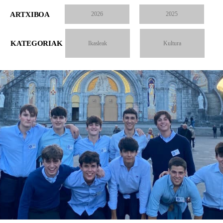
ARTXIBOA
2026
2025
KATEGORIAK
Ikasleak
Kultura