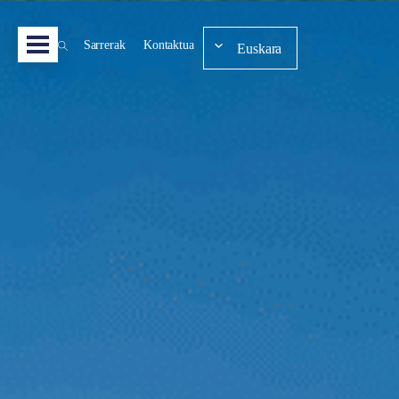
Sarrerak
Kontaktua
Euskara