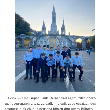
1958tik —Ama Birjina Santa Bernadetari agertu zitzaioneko
mendeurrenaren urteaz geroztik— etenik gabe ospatzen den
erromesaldiak ehunka pertsona biltzen ditu urtero Bilboko