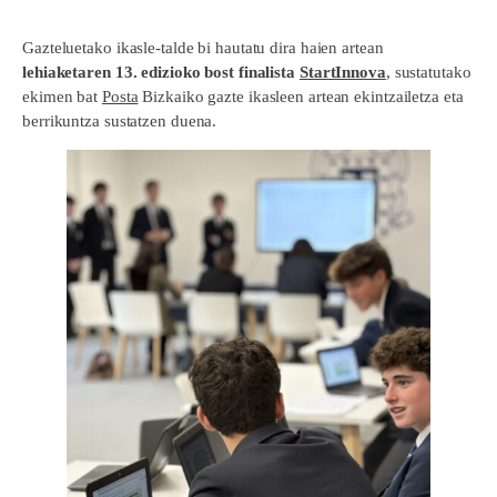
Gazteluetako ikasle-talde bi hautatu dira haien artean
lehiaketaren 13. edizioko bost finalista
StartInnova
, sustatutako
ekimen bat
Posta
Bizkaiko gazte ikasleen artean ekintzailetza eta
berrikuntza sustatzen duena.