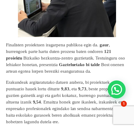
Finalisten proiektuen iragarpena publikoa egin da.
gaur
,
hurrengoek parte hartu duten prozesu baten ondoren
121
proiektu
Bizkaiko hezkuntza-zentro guztietatik. Testuinguru oso
lehiakor honetan, presentzia
Gazteluetako bi talde
Bost onenen
artean egotea lorpen bereziki esanguratsua da.
Erakundeak argitaratutako datuen arabera, bi proiektuek
puntuazio hauek lortu dituzte
9,83
, eta
9,73
, beste proposamen
guztien gainetik argi eta garbi kokatuz, hurrengo puntuaziorik
altuena izanik
9,54
. Emaitza honek gure ikasleek, irakasleek eta
1
enpresako profesionalek egindako lan sendoa nabarmentzen du,
baita eskolako gurasoek beren aholkuak emanez proiektuak
hobetzen lagundu dutela ere.