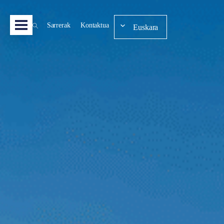
Sarrerak
Kontaktua
Euskara