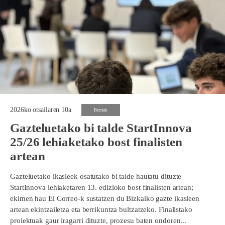
2026ko otsailaren 10a
Berriak
Gazteluetako bi talde StartInnova
25/26 lehiaketako bost finalisten
artean
Gazteluetako ikasleek osatutako bi talde hautatu dituzte
StartInnova lehiaketaren 13. edizioko bost finalisten artean;
ekimen hau El Correo-k sustatzen du Bizkaiko gazte ikasleen
artean ekintzailetza eta berrikuntza bultzatzeko. Finalistako
proiektuak gaur iragarri dituzte, prozesu baten ondoren...