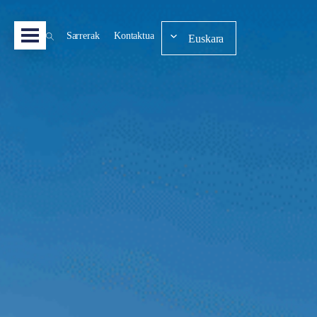
Sarrerak
Kontaktua
Euskara