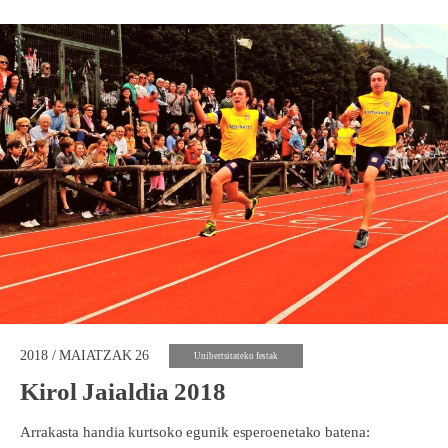
2018 / MAIATZAK 26
Unibertsitateko festak
Kirol Jaialdia 2018
Arrakasta handia kurtsoko egunik esperoenetako batena: