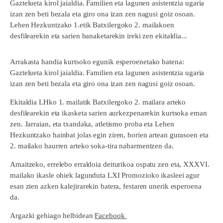
Gaztelueta kirol jaialdia. Familien eta lagunen asistentzia ugaria
izan zen beti bezala eta giro ona izan zen nagusi goiz osoan.
Lehen Hezkuntzako 1.etik Batxilergoko 2. mailakoen
desfilearekin eta sarien banaketarekin ireki zen ekitaldia...
Arrakasta handia kurtsoko egunik esperoenetako batena:
Gaztelueta kirol jaialdia. Familien eta lagunen asistentzia ugaria
izan zen beti bezala eta giro ona izan zen nagusi goiz osoan.
Ekitaldia LHko 1. mailatik Batxilergoko 2. mailara arteko
desfilearekin eta ikasketa sarien aurkezpenarekin kurtsoka eman
zen. Jarraian, eta txandaka, atletismo proba eta Lehen
Hezkuntzako hainbat jolas egin ziren, horien artean gurasoen eta
2. mailako haurren arteko soka-tira nabarmentzen da.
Amaitzeko, errelebo erraldoia deiturikoa ospatu zen eta, XXXVI.
mailako ikasle ohiek lagunduta LXI Promozioko ikasleei agur
esan zien azken kalejirarekin batera, festaren unerik esperoena
da.
Argazki gehiago helbidean
Facebook