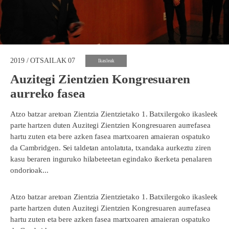
2019 / OTSAILAK 07
Ikasleak
Auzitegi Zientzien Kongresuaren
aurreko fasea
Atzo batzar aretoan Zientzia Zientzietako 1. Batxilergoko ikasleek
parte hartzen duten Auzitegi Zientzien Kongresuaren aurrefasea
hartu zuten eta bere azken fasea martxoaren amaieran ospatuko
da Cambridgen. Sei taldetan antolatuta, txandaka aurkeztu ziren
kasu beraren inguruko hilabeteetan egindako ikerketa penalaren
ondorioak...
Atzo batzar aretoan Zientzia Zientzietako 1. Batxilergoko ikasleek
parte hartzen duten Auzitegi Zientzien Kongresuaren aurrefasea
hartu zuten eta bere azken fasea martxoaren amaieran ospatuko