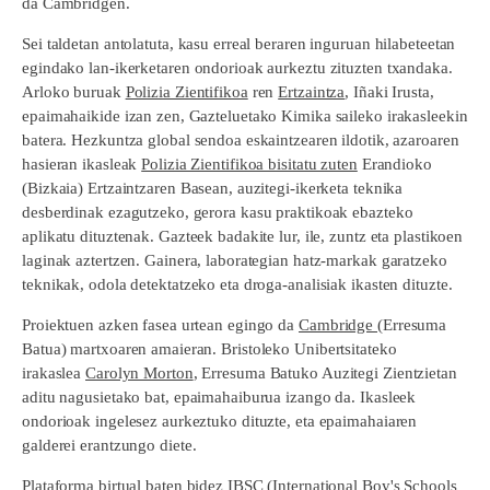
da Cambridgen.
Sei taldetan antolatuta, kasu erreal beraren inguruan hilabeteetan
egindako lan-ikerketaren ondorioak aurkeztu zituzten txandaka.
Arloko buruak
Polizia Zientifikoa
ren
Ertzaintza
, Iñaki Irusta,
epaimahaikide izan zen, Gazteluetako Kimika saileko irakasleekin
batera. Hezkuntza global sendoa eskaintzearen ildotik, azaroaren
hasieran ikasleak
Polizia Zientifikoa bisitatu zuten
Erandioko
(Bizkaia) Ertzaintzaren Basean, auzitegi-ikerketa teknika
desberdinak ezagutzeko, gerora kasu praktikoak ebazteko
aplikatu dituztenak. Gazteek badakite lur, ile, zuntz eta plastikoen
laginak aztertzen. Gainera, laborategian hatz-markak garatzeko
teknikak, odola detektatzeko eta droga-analisiak ikasten dituzte.
Proiektuen azken fasea urtean egingo da
Cambridge
(Erresuma
Batua) martxoaren amaieran. Bristoleko Unibertsitateko
irakaslea
Carolyn Morton
, Erresuma Batuko Auzitegi Zientzietan
aditu nagusietako bat, epaimahaiburua izango da. Ikasleek
ondorioak ingelesez aurkeztuko dituzte, eta epaimahaiaren
galderei erantzungo diete.
Plataforma birtual baten bidez
IBSC
(International Boy's Schools