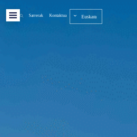
Sarrerak
Kontaktua
Euskara