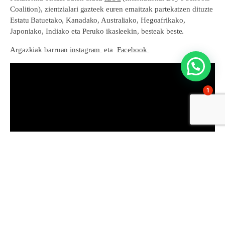
Coalition), zientzialari gazteek euren emaitzak partekatzen dituzte
Estatu Batuetako, Kanadako, Australiako, Hegoafrikako,
Japoniako, Indiako eta Peruko ikasleekin, besteak beste.
Argazkiak barruan
instagram
eta
Facebook
1