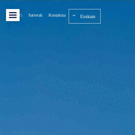
Sarrerak
Kontaktua
Euskara