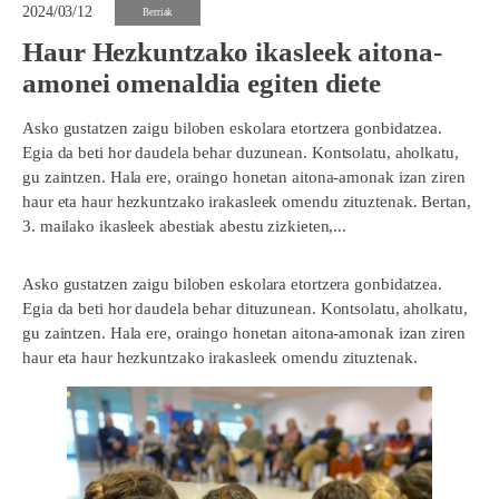
2024/03/12
Berriak
Haur Hezkuntzako ikasleek aitona-
amonei omenaldia egiten diete
Asko gustatzen zaigu biloben eskolara etortzera gonbidatzea.
Egia da beti hor daudela behar duzunean. Kontsolatu, aholkatu,
gu zaintzen. Hala ere, oraingo honetan aitona-amonak izan ziren
haur eta haur hezkuntzako irakasleek omendu zituztenak. Bertan,
3. mailako ikasleek abestiak abestu zizkieten,...
Asko gustatzen zaigu biloben eskolara etortzera gonbidatzea.
Egia da beti hor daudela behar dituzunean. Kontsolatu, aholkatu,
gu zaintzen. Hala ere, oraingo honetan aitona-amonak izan ziren
haur eta haur hezkuntzako irakasleek omendu zituztenak.