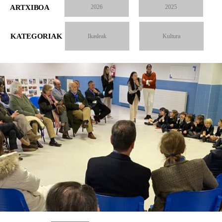
ARTXIBOA
2026
2025
KATEGORIAK
Ikasleak
Kultura