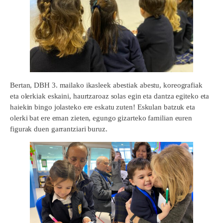
Bertan, DBH 3. mailako ikasleek abestiak abestu, koreografiak
eta olerkiak eskaini, haurtzaroaz solas egin eta dantza egiteko eta
haiekin bingo jolasteko ere eskatu zuten! Eskulan batzuk eta
olerki bat ere eman zieten, egungo gizarteko familian euren
figurak duen garrantziari buruz.