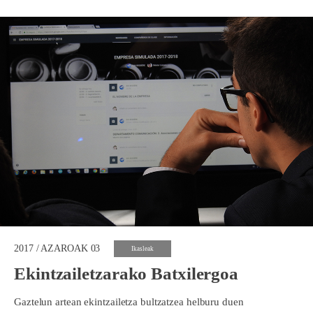
2017 / AZAROAK 03
Ikasleak
Ekintzailetzarako Batxilergoa
Gaztelun artean ekintzailetza bultzatzea helburu duen