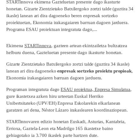
STARTinnova ekimena Gazteluetan presente dago ikasturte
honetan. Gizarte Zientzietako Batxilergoko zortzi talde (guztira 34
ikasle) lanean ari dira dagoeneko beren enpresak sortzeko
proiektuetan, Ekonomia irakasgaiaren barruan dagoen jarduera.
Programa ESAU proiektuan integratuta dago,...
Ekimena
STARTinnova
, gazteen artean ekintzailetza bultzatzea
helburu duena, Gazteluetan presente dago ikasturte honetan.
Gizarte Zientzietako Batxilergoko zortzi talde (guztira 34 ikasle)
lanean ari dira dagoeneko
enpresak sortzeko proiektu propioak
,
Ekonomia irakasgaiaren barruan dagoen jarduera.
Programan integratuta dago
ESAU proiektua, Enpresa Simulatua
,
gure ikastetxea azken hiru urteetan Euskal Herriko
Unibertsitateko (UPV/EH) Enpresa Eskolarekin elkarlanean
garatzen ari dena, Néstor Lázaro irakaslearen koordinaziopean.
STARTinnovaren edizio honetan Euskadi, Asturias, Kantabria,
Errioxa, Gaztela-Leon eta Madrilgo 165 ikastetxe baino
gehiagotako ia 3.700 ikaslek parte hartzen dute.